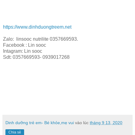
https://www.dinhduongtreem.net
Zalo: linsooc nutrilite 0357669593.
Facebook : Lin sooc
Intagram: Lin sooc
Sdt: 0357669593- 0939017268
Dinh dưỡng trẻ em- Bé khỏe,mẹ vui
vào lúc
tháng 9 13, 2020
Chia sẻ