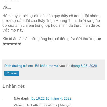
Và....
Hôm nay, dưới sự dìu dắt của quý thầy cô trong đội nhóm,
dưới sự dẫn dắt của thầy Triệu Hoàng Tình, dưới sự giúp
đỡ của anh chị em trong lớp học, mình đã thực hiện được
ước mơ này!
Xin tri ân tất cả những ông bụt, cô tiên giữa đời thường! ❤️
❤️❤️❤️❤️❤️
Dinh dưỡng trẻ em- Bé khỏe,mẹ vui
vào lúc
tháng 8 23, 2020
Chia sẻ
1 nhận xét:
Nặc danh
lúc 16:22 10 tháng 4, 2022
William Hill Betting Locations | Mapyro