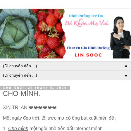
▼
▼
Chủ Nhật, 23 tháng 8, 2020
CHO MÌNH.
XIN TRI ÂN!❤️❤️❤️❤️❤️❤️
Một ngày đẹp trời, tôi ước mơ có ông bụt xuất hiện để :
1-
Cho mình
một ngôi nhà trên đất Internet mênh